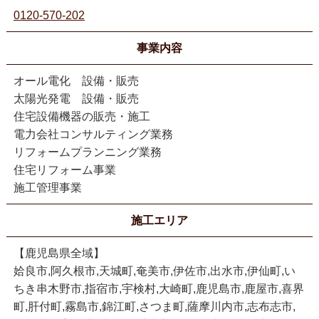
0120-570-202
事業内容
オール電化 設備・販売
太陽光発電 設備・販売
住宅設備機器の販売・施工
電力会社コンサルティング業務
リフォームプランニング業務
住宅リフォーム事業
施工管理事業
施工エリア
【鹿児島県全域】
姶良市,阿久根市,天城町,奄美市,伊佐市,出水市,伊仙町,い
ちき串木野市,指宿市,宇検村,大崎町,鹿児島市,鹿屋市,喜界
町,肝付町,霧島市,錦江町,さつま町,薩摩川内市,志布志市,