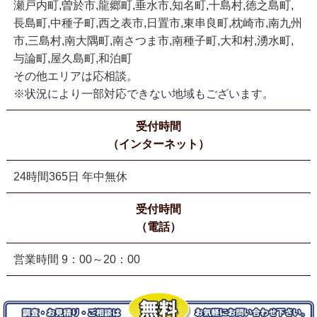
瀬戸内町,曽於市,龍郷町,垂水市,知名町,十島村,徳之島町,
長島町,中種子町,西之表市,日置市,東串良町,枕崎市,南九州
市,三島村,南大隅町,南さつま市,南種子町,大和村,湧水町,
与論町,屋久島町,和泊町
その他エリアは応相談。
※状況により一部対応できない地域もございます。
受付時間
（インターネット）
24時間365日 年中無休
受付時間
（電話）
営業時間 9：00～20：00