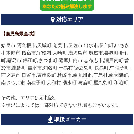
対応エリア
【鹿児島県全域】
姶良市,阿久根市,天城町,奄美市,伊佐市,出水市,伊仙町,いちき
串木野市,指宿市,宇検村,大崎町,鹿児島市,鹿屋市,喜界町,肝付
町,霧島市,錦江町,さつま町,薩摩川内市,志布志市,瀬戸内町,曽
於市,龍郷町,垂水市,知名町,十島村,徳之島町,長島町,中種子町,
西之表市,日置市,東串良町,枕崎市,南九州市,三島村,南大隅町,
南さつま市,南種子町,大和村,湧水町,与論町,屋久島町,和泊町
その他、エリアは応相談。
※状況によっては一部対応できない地域もございます。
取扱メーカー